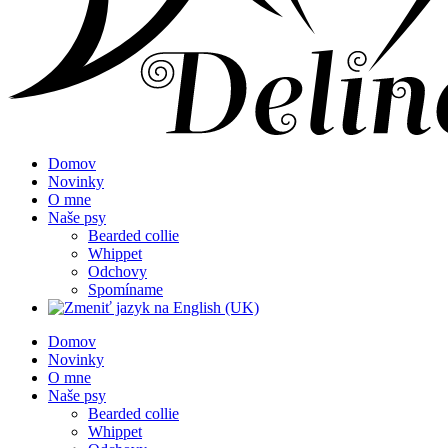
Domov
Novinky
O mne
Naše psy
Bearded collie
Whippet
Odchovy
Spomíname
Domov
Novinky
O mne
Naše psy
Bearded collie
Whippet